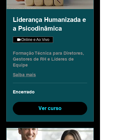
Liderança Humanizada e
a Psicodinâmica
Online e Ao Vivo
Formação Técnica para Diretores,
Gestores de RH e Líderes de
Equipe
Saiba mais
Encerrado
Ver curso