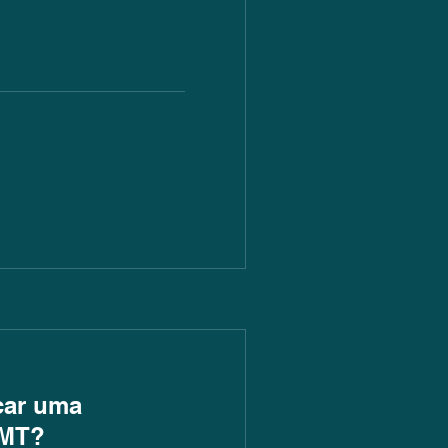
car uma
AMT?