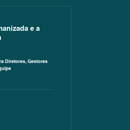
anizada e a
a
a Diretores, Gestores
quipe