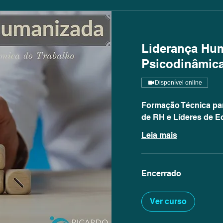
Liderança Hum
Psicodinâmic
Disponível online
Formação Técnica par
de RH e Líderes de E
Leia mais
Encerrado
Ver curso