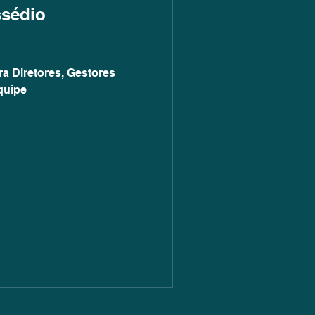
ssédio
a Diretores, Gestores
quipe