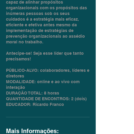
capaz de alinhar propósitos
organizacionais com os propósitos das
inúmeras pessoas sob os seus
cuidados é a estratégia mais eficaz,
eficiente e efetiva antes mesmo da
implementação de estratégias de
prevenção organizacionais ao assédio
moral no trabalho.
Antecipe-se! Seja esse líder que tanto
precisamos!
PÚBLICO-ALVO: colaboradores, líderes e
diretores
MODALIDADE: online e ao vivo com
interação
DURAÇÃO TOTAL: 8 horas
QUANTIDADE DE ENCONTROS: 2 (dois)
EDUCADOR: Ricardo Franco
Mais Informações: