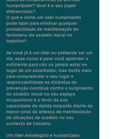
humanizado? Qual é o seu papel
diferenciado?
O que e como um líder humanizado
pode fazer para eliminar qualquer
probabilidade de manifestação do
fenômeno do assédio moral no
trabalho?
Se você já é um líder ou pretende ser um
dia, esse curso é para você aprender o
suficiente para não só jamais estar no
lugar de um assediador, mas muito mais
para compreender o seu lugar e
responsabilidade na dinâmica de
prevenção contínua contra o surgimento
do assédio moral no seu espaço
ocupacional e a favor da sua
capacidade de rápida resposta diante do
menor sinal da ameaça de manifestação
de situações de assédio no seu
contexto de trabalho.
Um líder estratégico e humanizado